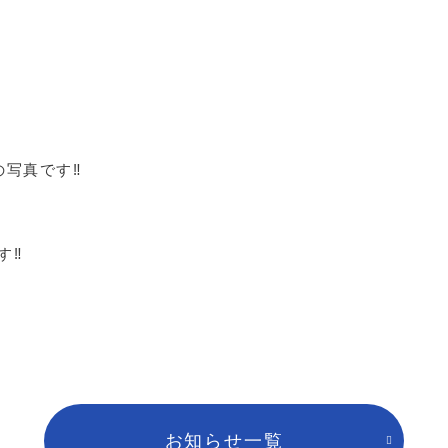
6の写真です‼️
す‼️
お知らせ一覧