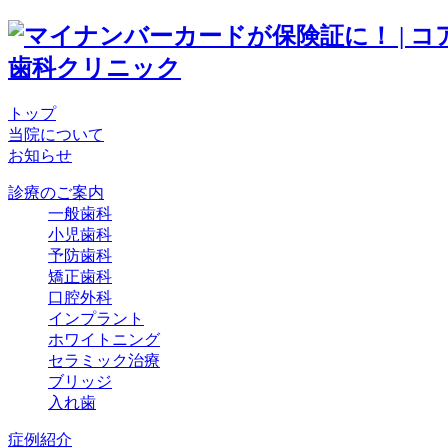
トップ
当院について
お知らせ
診療のご案内
一般歯科
小児歯科
予防歯科
矯正歯科
口腔外科
インプラント
ホワイトニング
セラミック治療
ブリッジ
入れ歯
症例紹介