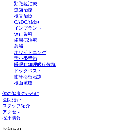
顕微鏡治療
虫歯治療
根管治療
CADCAM冠
インプラント
矯正歯科
歯周病治療
義歯
ホワイトニング
舌小帯手術
睡眠時無呼吸症候群
ドックベスト
歯牙移植治療
根面被覆
体の健康のために
医院紹介
スタッフ紹介
アクセス
採用情報
お知らせ