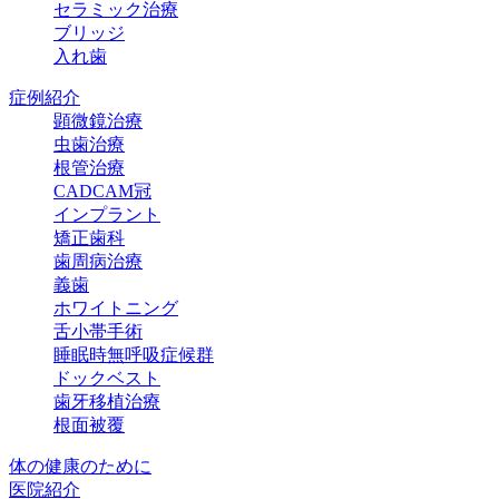
セラミック治療
ブリッジ
入れ歯
症例紹介
顕微鏡治療
虫歯治療
根管治療
CADCAM冠
インプラント
矯正歯科
歯周病治療
義歯
ホワイトニング
舌小帯手術
睡眠時無呼吸症候群
ドックベスト
歯牙移植治療
根面被覆
体の健康のために
医院紹介