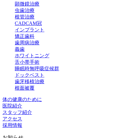
顕微鏡治療
虫歯治療
根管治療
CADCAM冠
インプラント
矯正歯科
歯周病治療
義歯
ホワイトニング
舌小帯手術
睡眠時無呼吸症候群
ドックベスト
歯牙移植治療
根面被覆
体の健康のために
医院紹介
スタッフ紹介
アクセス
採用情報
お知らせ