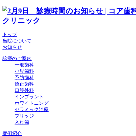
トップ
当院について
お知らせ
診療のご案内
一般歯科
小児歯科
予防歯科
矯正歯科
口腔外科
インプラント
ホワイトニング
セラミック治療
ブリッジ
入れ歯
症例紹介