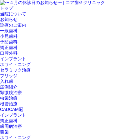
トップ
当院について
お知らせ
診療のご案内
一般歯科
小児歯科
予防歯科
矯正歯科
口腔外科
インプラント
ホワイトニング
セラミック治療
ブリッジ
入れ歯
症例紹介
顕微鏡治療
虫歯治療
根管治療
CADCAM冠
インプラント
矯正歯科
歯周病治療
義歯
ホワイトニング